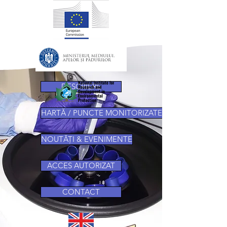
PAGINA PROIECTULUI
DESCRIERE
HARTĂ / PUNCTE MONITORIZATE
NOUTĂȚI & EVENIMENTE
ACCES AUTORIZAT
CONTACT